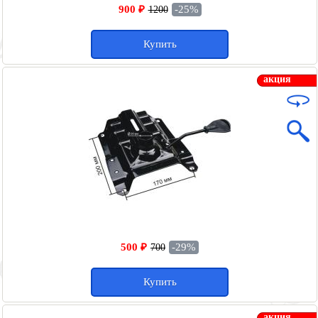
900 ₽
-25%
1200
Купить
акция
500 ₽
-29%
700
Купить
акция