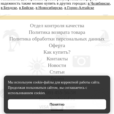
надежность также можно купить в других городах:
в Челябинске
,
в Бердске
,
в Бийске
,
в Новосибирске
,
в Горно-Алтайске
Отдел контроля качества
Политика возврата товара
Политика обработки персональных данных
Оферта
Как купить?
Контакты
Новости
Статьи
Видео
Мы используем cookie-файлы для корректной работы сайта.
г. Барнаул
Продолжая пользоваться сайтом, вы соглашаетесь с
8 (499) 455-56-58
использованием cookies.
info@nadostul.ru
Понятно